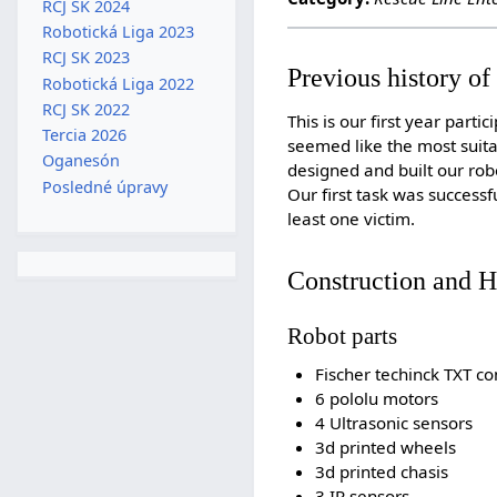
RCJ SK 2024
Robotická Liga 2023
RCJ SK 2023
Previous history of
Robotická Liga 2022
RCJ SK 2022
This is our first year par
Tercia 2026
seemed like the most suita
Oganesón
designed and built our rob
Posledné úpravy
Our first task was success
least one victim.
Construction and 
Robot parts
Fischer techinck TXT co
6 pololu motors
4 Ultrasonic sensors
3d printed wheels
3d printed chasis
3 IR sensors