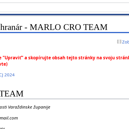
áchranár - MARLO CRO TEAM
Zob
te "Upraviť" a skopírujte obsah tejto stránky na svoju strá
vte)
CJ 2024
 TEAM
nosti Varaždinske županije
mail.com
ery