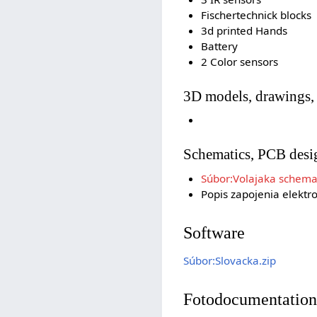
Fischertechnick blocks
3d printed Hands
Battery
2 Color sensors
3D models, drawings, 
Schematics, PCB desig
Súbor:Volajaka schem
Popis zapojenia elektr
Software
Súbor:Slovacka.zip
Fotodocumentatio