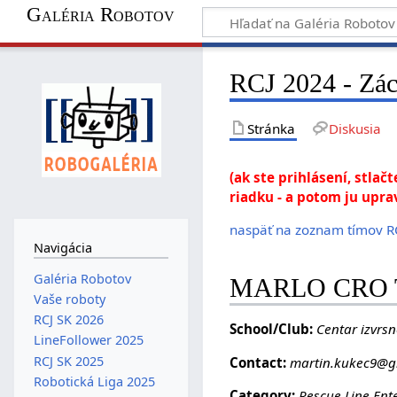
Galéria Robotov
RCJ 2024 - Z
Stránka
Diskusia
(ak ste prihlásení, stlač
riadku - a potom ju upra
naspäť na zoznam tímov R
Navigácia
Galéria Robotov
MARLO CRO
Vaše roboty
RCJ SK 2026
School/Club:
Centar izvrs
LineFollower 2025
RCJ SK 2025
Contact:
martin.kukec9@g
Robotická Liga 2025
Category:
Rescue Line Ent