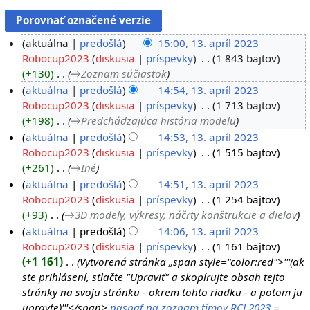
aktuálna
predošlá
15:00, 13. apríl 2023
Robocup2023
diskusia
príspevky
‎
1 843 bajtov
+130
‎
→‎Zoznam súčiastok
aktuálna
predošlá
14:54, 13. apríl 2023
Robocup2023
diskusia
príspevky
‎
1 713 bajtov
+198
‎
→‎Predchádzajúca história modelu
aktuálna
predošlá
14:53, 13. apríl 2023
Robocup2023
diskusia
príspevky
‎
1 515 bajtov
+261
‎
→‎Iné
aktuálna
predošlá
14:51, 13. apríl 2023
Robocup2023
diskusia
príspevky
‎
1 254 bajtov
+93
‎
→‎3D modely, výkresy, náčrty konštrukcie a dielov
aktuálna
predošlá
14:06, 13. apríl 2023
Robocup2023
diskusia
príspevky
‎
1 161 bajtov
+1 161
‎
Vytvorená stránka „span style="color:red">'''(ak
ste prihlásení, stlačte "Upraviť" a skopírujte obsah tejto
stránky na svoju stránku - okrem tohto riadku - a potom ju
upravte)'''</span>
naspäť na zoznam tímov RCJ 2023
=